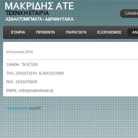
ΞΑΝΘΗ 
ΕΤΑΙΡΙΑ
ΠΡΟΙΟΝΤΑ
ΠΑΡΑΓΩΓΗ
ΕΞΟΠΛΙΣΜΟΣ
ΑΝ
Ισολογισμός 2016
ΞΑΝΘΗ ΤΚ:67100
ΤΗΛ. 2541073154 & 2541027868
FAX . 2541070839
EMAIL: info(a)makridisate.gr
designed by
easyPC